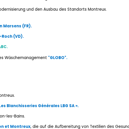
Modernisierung und den Ausbau des Standorts Montreux.
n Marsens (FR).
-Roch (VD).
ABC.
iertes Wäschemanagement
"GLOBO".
ntreux.
 Les Blanchisseries Générales LBG SA ».
on-les-Bains.
on et Montreux
, die auf die Aufbereitung von Textilien des Gesu