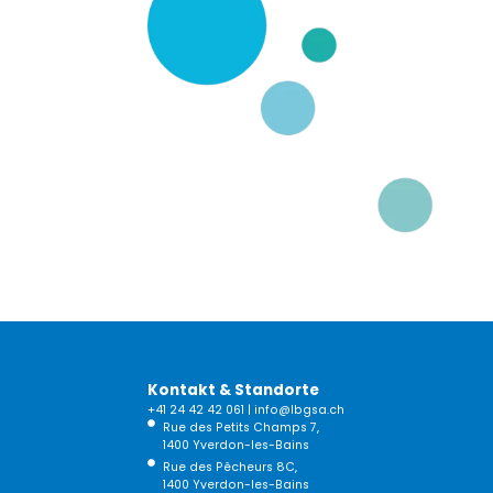
Kontakt & Standorte
+41 24 42 42 061
|
info@lbgsa.ch
Rue des Petits Champs 7,
1400 Yverdon-les-Bains
Rue des Pêcheurs 8C,
1400 Yverdon-les-Bains