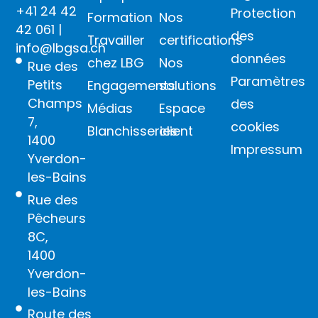
+41 24 42
Protection
Formation
Nos
42 061
|
des
Travailler
certifications
info@lbgsa.ch
données
chez LBG
Nos
Rue des
Paramètres
Petits
Engagements
solutions
Champs
des
Médias
Espace
7,
cookies
Blanchisseries
client
1400
Impressum
Yverdon-
les-Bains
Rue des
Pêcheurs
8C,
1400
Yverdon-
les-Bains
Route des